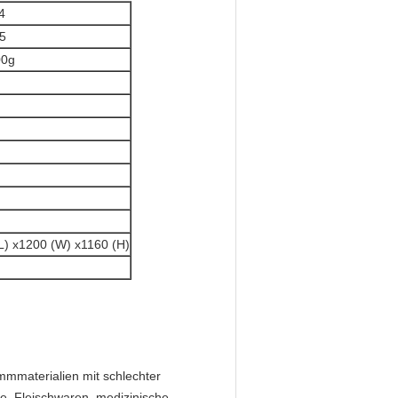
4
5
00g
L) x1200 (W) x1160 (H)
mmmaterialien mit schlechter
e, Fleischwaren, medizinische