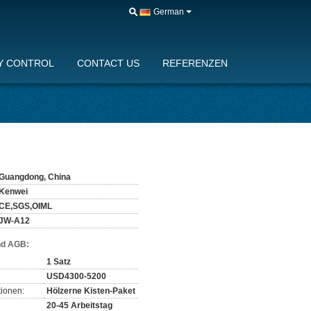
German
Y CONTROL
CONTACT US
REFERENZEN
Guangdong, China
Kenwei
CE,SGS,OIML
JW-A12
nd AGB:
1 Satz
USD4300-5200
ionen:
Hölzerne Kisten-Paket
20-45 Arbeitstag