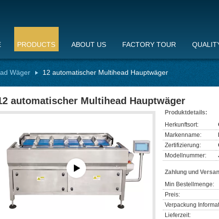
E
PRODUCTS
ABOUT US
FACTORY TOUR
QUALIT
ead Wäger
12 automatischer Multihead Hauptwäger
12 automatischer Multihead Hauptwäger
Produktdetails:
Herkunftsort:
Markenname:
Zertifizierung:
Modellnummer:
Zahlung und Versa
Min Bestellmenge:
Preis:
Verpackung Informat
Lieferzeit: