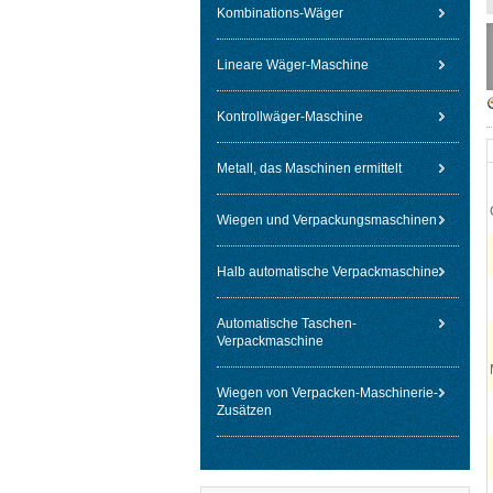
Kombinations-Wäger
Lineare Wäger-Maschine
Kontrollwäger-Maschine
Metall, das Maschinen ermittelt
Wiegen und Verpackungsmaschinen
Halb automatische Verpackmaschine
Automatische Taschen-
Verpackmaschine
Wiegen von Verpacken-Maschinerie-
Zusätzen