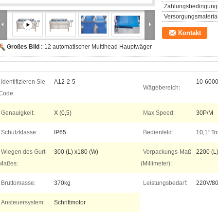
Zahlungsbedingung
Versorgungsmaterial
Kontakt
Großes Bild :
12 automatischer Multihead Hauptwäger
Identifizieren Sie
A12-2-5
10-600
Wägebereich:
Code:
Genauigkeit:
X (0,5)
Max Speed:
30P/M
Schutzklasse:
IP65
Bedienfeld:
10,1“ T
Wiegen des Gurt-
300 (L) x180 (W)
Verpackungs-Maß
2200 (L
Maßes:
(Millimeter):
Bruttomasse:
370kg
Leistungsbedarf:
220V/80
Ansteuersystem:
Schrittmotor