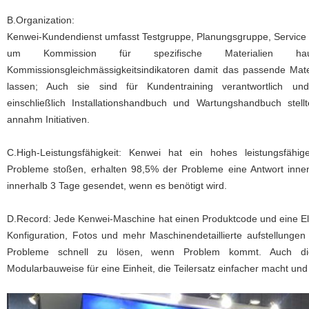
B.Organization:
Kenwei-Kundendienst umfasst Testgruppe, Planungsgruppe, Service 
um Kommission für spezifische Materialien haupt
Kommissionsgleichmässigkeitsindikatoren damit das passende Mate
lassen; Auch sie sind für Kundentraining verantwortlich und f
einschließlich Installationshandbuch und Wartungshandbuch ste
annahm Initiativen.
C.High-Leistungsfähigkeit: Kenwei hat ein hohes leistungsfä
Probleme stoßen, erhalten 98,5% der Probleme eine Antwort innen
innerhalb 3 Tage gesendet, wenn es benötigt wird.
D.Record: Jede Kenwei-Maschine hat einen Produktcode und eine E
Konfiguration, Fotos und mehr Maschinendetaillierte aufstellunge
Probleme schnell zu lösen, wenn Problem kommt. Auch die
Modularbauweise für eine Einheit, die Teilersatz einfacher macht un