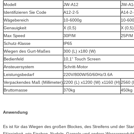
Modell
JW-A12
JW-A1
Identifizieren Sie Code
A12-2-5
A14-2-
Wägebereich
10-6000g
10-60
Genauigkeit
X (0,5)
X (0,5)
Max Speed
30P/M
25P/M
Schutz-Klasse
IP65
Wiegen des Gurt-Maßes
300 (L) x180 (W)
Bedienfeld
10,1“ Touch Screen
Ansteuersystem
Schritt-Motor
Leistungsbedarf
220V/800W/50/60Hz/3.6A
Verpackendes Maß (Millimeter)
2200 (L) x1200 (W) x1160 (H)
2560 (
Bruttomasse
370kg
450kg
Anwendung
Es ist für das Wiegen des großen Blockes, des Streifens und der Sta
Flüssigkeit, wie Fischen, Nudeln, Garnele und andere Wasserprodukt