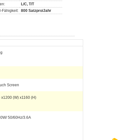
en:
L/C, T/T
-Fähigkeit:
800 Satzpro/Jahr
0g
ouch Screen
) x1200 (W) x1160 (H)
0W/ 50/60Hz/3.6A