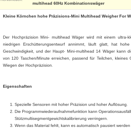
multihead 60Hz Kombinationswäger
Kleine Körnchen hohe Präzisions-Mini Multihead Weigher For We
Der Hochpräzision Mini- multihead Wäger wird mit einem ultra-kle
niedrigen Erschütterungsentwurf annimmt, läuft glatt, hat hoh
Geschwindigkeit, und der Haupt- Mini-multihead 14 Wäger kann d
von 120 Taschen/Minute erreichen, passend für Teilchen, kleines 
Wiegen der Hochpräzision.
Eigenschaften
Spezielle Sensoren mit hoher Präzision und hoher Auflösung.
Die Programmwiederaufnahmefunktion kann Operationsausfäl
Stützmultisegmentgewichtskalibrierung verringern.
Wenn das Material fehlt, kann es automatisch pausiert werde