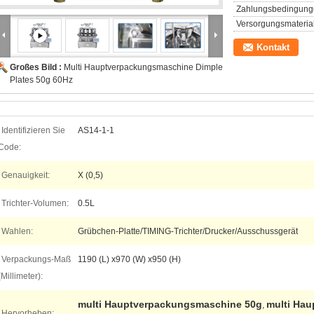
Zahlungsbedingung
Versorgungsmaterial
Kontakt
Großes Bild :
Multi Hauptverpackungsmaschine Dimple
Plates 50g 60Hz
Identifizieren Sie
AS14-1-1
Code:
Genauigkeit:
X (0,5)
Trichter-Volumen:
0.5L
Wahlen:
Grübchen-Platte/TIMING-Trichter/Drucker/Ausschussgerät
Verpackungs-Maß
1190 (L) x970 (W) x950 (H)
(Millimeter):
multi Hauptverpackungsmaschine 50g
multi Ha
,
Hervorheben: