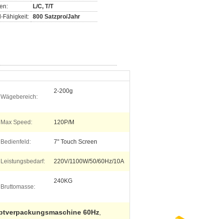
en:
L/C, T/T
-Fähigkeit:
800 Satzpro/Jahr
2-200g
Wägebereich:
Max Speed:
120P/M
Bedienfeld:
7" Touch Screen
Leistungsbedarf:
220V/1100W/50/60Hz/10A
240KG
Bruttomasse:
uptverpackungsmaschine 60Hz
,