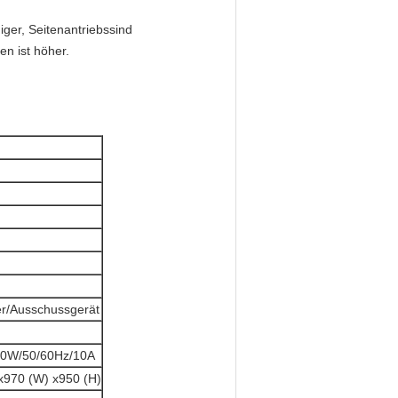
iger, Seitenantriebssind
n ist höher.
ker/Ausschussgerät
00W/50/60Hz/10A
 x970 (W) x950 (H)