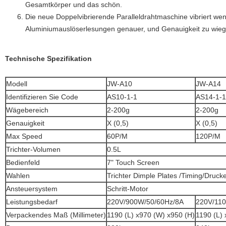
Gesamtkörper und das schön.
Die neue Doppelvibrierende Paralleldrahtmaschine vibriert wen
Aluminiumauslöserlesungen genauer, und Genauigkeit zu wiege
Technische Spezifikation
Modell
JW-A10
JW-A14
Identifizieren Sie Code
AS10-1-1
AS14-1-1
Wägebereich
2-200g
2-200g
Genauigkeit
X (0,5)
X (0,5)
Max Speed
60P/M
120P/M
Trichter-Volumen
0.5L
Bedienfeld
7" Touch Screen
Wahlen
Trichter Dimple Plates /Timing/Druc
Ansteuersystem
Schritt-Motor
Leistungsbedarf
220V/900W/50/60Hz/8A
220V/11
Verpackendes Maß (Millimeter)
1190 (L) x970 (W) x950 (H)
1190 (L)