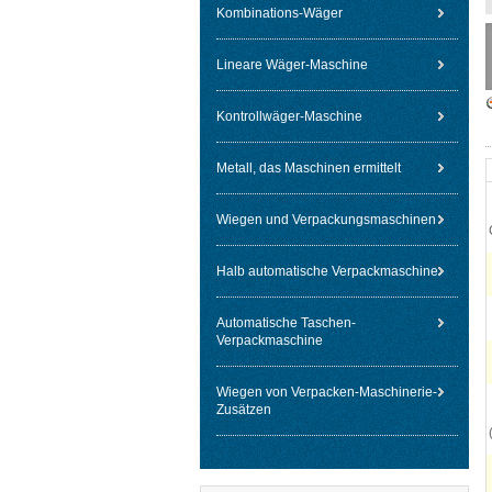
Kombinations-Wäger
Lineare Wäger-Maschine
Kontrollwäger-Maschine
Metall, das Maschinen ermittelt
Wiegen und Verpackungsmaschinen
Halb automatische Verpackmaschine
Automatische Taschen-
Verpackmaschine
Wiegen von Verpacken-Maschinerie-
Zusätzen