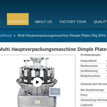
E
PRODUCTS
ABOUT US
FACTORY TOUR
QUALIT
ltihead
Multi Hauptverpackungsmaschine Dimple Plates 50g 60Hz
Multi Hauptverpackungsmaschine Dimple Plate
Produktdetails:
Herkunftsort:
Markenname:
Zertifizierung:
Modellnummer:
Zahlung und Versa
Min Bestellmenge:
Preis:
Verpackung Informat
Lieferzeit: