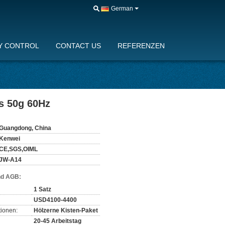
German
Y CONTROL
CONTACT US
REFERENZEN
s 50g 60Hz
Guangdong, China
Kenwei
CE,SGS,OIML
JW-A14
nd AGB:
1 Satz
USD4100-4400
ionen:
Hölzerne Kisten-Paket
20-45 Arbeitstag