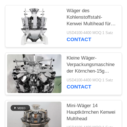
Wäger des
Kohlenstoffstahl-
Kenwei Multihead für
Samen
USD4100-4400 MOQ:1 Satz
CONTACT
Kleine Wäger-
Verpackungsmaschine
der Körnchen-15g
Multihead
USD4100-4400 MOQ:1 Satz
CONTACT
Mini-Wäger 14
Hauptkörnchen Kenwei
Multihead