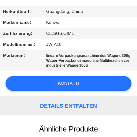
KONTAKT
Herkunftsort:
Guangdong, China
Markenname:
Kenwei
REFERENZEN
Zertifizierung:
CE,SGS,OIML
Modellnummer:
JW-A10
SITEMAP
Markieren:
,
lineare Verpackungsmaschine des Wägers 300g
,
Wäger-Verpackungsmaschine Multihead lineare
industrielle Waage 300g
PRIVACY
POLICY
KONTAKT!
DETAILS ENTFALTEN
Ähnliche Produkte