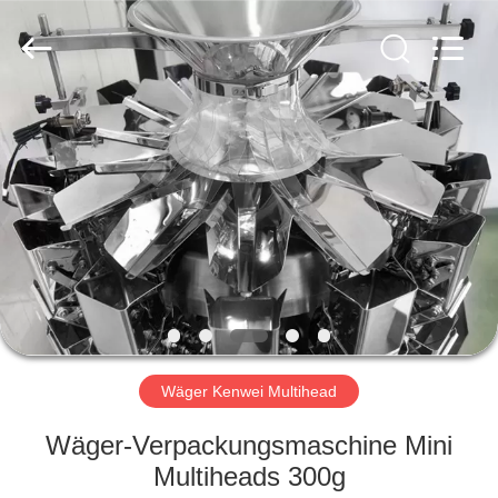
Kenwei
Intellectualized
Machinery
Co.,
Ltd..
All
Rights
Reserved.
STARTSEITE
PRODUKTE
ÜBER
UNS
FABRIK
TOUR
Wäger Kenwei Multihead
Wäger-Verpackungsmaschine Mini
QUALITÄTSKONTROLLE
Multiheads 300g