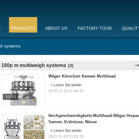
E
PRODUCTS
ABOUT US
FACTORY TOUR
QUALIT
gh systems
180p m multiweigh systems
(3)
Wäger Körnchen Kenwei Multihead
Lesen Sie weiter
2020-11-19 11:44:33
Hochgeschwindigkeits-Multihead-Wäger-Verpa
Samen, Erdnüsse, Nüsse
Lesen Sie weiter
2021-11-29 12:02:33