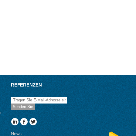
-
REFERENZEN
Senden Sie
r
News