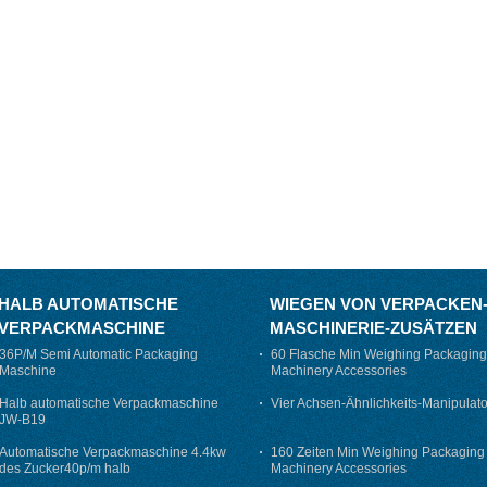
HALB AUTOMATISCHE
WIEGEN VON VERPACKEN
VERPACKMASCHINE
MASCHINERIE-ZUSÄTZEN
36P/M Semi Automatic Packaging
60 Flasche Min Weighing Packaging
Maschine
Machinery Accessories
Halb automatische Verpackmaschine
Vier Achsen-Ähnlichkeits-Manipulato
JW-B19
Automatische Verpackmaschine 4.4kw
160 Zeiten Min Weighing Packaging
des Zucker40p/m halb
Machinery Accessories