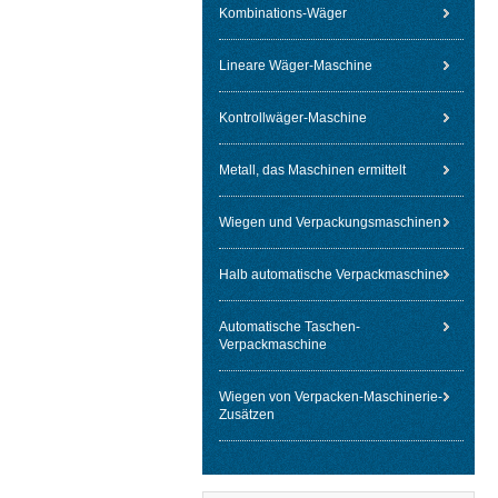
Kombinations-Wäger
Lineare Wäger-Maschine
Kontrollwäger-Maschine
Metall, das Maschinen ermittelt
Wiegen und Verpackungsmaschinen
Halb automatische Verpackmaschine
Automatische Taschen-
Verpackmaschine
Wiegen von Verpacken-Maschinerie-
Zusätzen