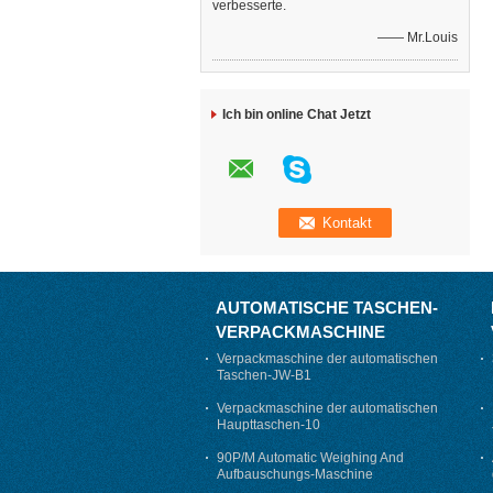
verbesserte.
—— Mr.Louis
Ich bin online Chat Jetzt
AUTOMATISCHE TASCHEN-
VERPACKMASCHINE
Verpackmaschine der automatischen
Taschen-JW-B1
Verpackmaschine der automatischen
Haupttaschen-10
90P/M Automatic Weighing And
Aufbauschungs-Maschine