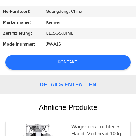
KONTAKT
Herkunftsort:
Guangdong, China
Markenname:
Kenwei
REFERENZEN
Zertifizierung:
CE,SGS,OIML
Modellnummer:
JW-A16
KONTAKT!
DETAILS ENTFALTEN
Ähnliche Produkte
Wäger des Trichter-5L
Haupt-Multihead 100g