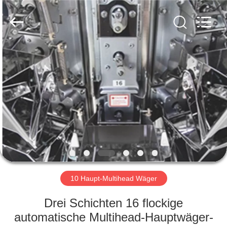
Fournisseur.
Copyright
©
2020
-
2022
multi-
weigher.com.
STARTSEITE
All
Rights
Reserved.
PRODUKTE
ÜBER
UNS
FABRIK
TOUR
10 Haupt-Multihead Wäger
Drei Schichten 16 flockige
QUALITÄTSKONTROLLE
automatische Multihead-Hauptwäger-