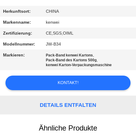
KONTAKT
Herkunftsort:
CHINA
Markenname:
kenwei
REFERENZEN
Zertifizierung:
CE,SGS,OIML
Modellnummer:
JW-B34
SITEMAP
Markieren:
,
Pack-Band kenwei Kartons
,
Pack-Band des Kartons 500g
kenwei Karton-Verpackungsmaschine
PRIVACY
POLICY
KONTAKT!
DETAILS ENTFALTEN
Ähnliche Produkte