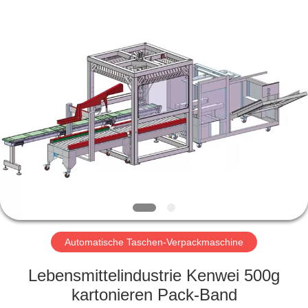
Kenwei
Intellectualized
Machinery
Co.,
Ltd..
All
Rights
Reserved.
STARTSEITE
PRODUKTE
ÜBER
UNS
FABRIK
TOUR
Automatische Taschen-Verpackmaschine
Lebensmittelindustrie Kenwei 500g
QUALITÄTSKONTROLLE
kartonieren Pack-Band