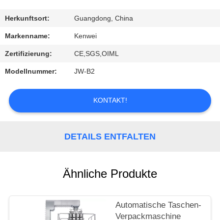
KONTAKT
Herkunftsort:
Guangdong, China
Markenname:
Kenwei
REFERENZEN
Zertifizierung:
CE,SGS,OIML
Modellnummer:
JW-B2
SITEMAP
KONTAKT!
PRIVACY
POLICY
DETAILS ENTFALTEN
Ähnliche Produkte
Automatische Taschen-
Verpackmaschine