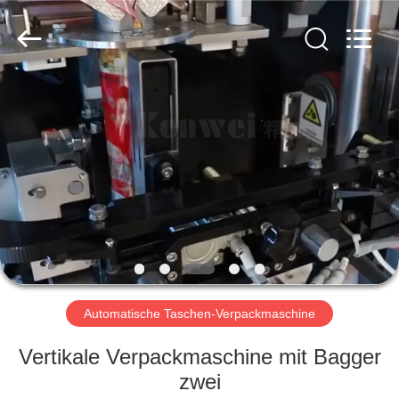
Kenwei
Intellectualized
Machinery
Co.,
Ltd..
All
Rights
Reserved.
STARTSEITE
PRODUKTE
ÜBER
UNS
FABRIK
TOUR
Automatische Taschen-Verpackmaschine
Vertikale Verpackmaschine mit Bagger
QUALITÄTSKONTROLLE
zwei