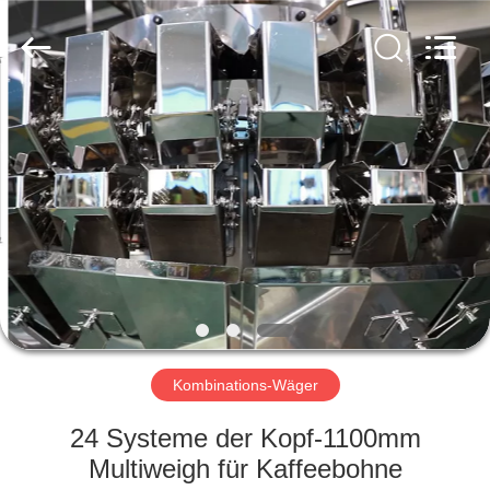
Fournisseur.
Copyright
©
2020
-
2022
multi-
weigher.com.
STARTSEITE
All
Rights
Reserved.
PRODUKTE
ÜBER
UNS
FABRIK
TOUR
Kombinations-Wäger
24 Systeme der Kopf-1100mm
QUALITÄTSKONTROLLE
Multiweigh für Kaffeebohne