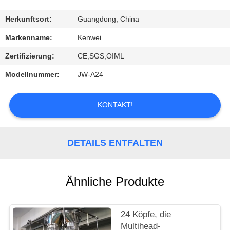
KONTAKT
Herkunftsort:
Guangdong, China
Markenname:
Kenwei
REFERENZEN
Zertifizierung:
CE,SGS,OIML
Modellnummer:
JW-A24
KONTAKT!
DETAILS ENTFALTEN
Ähnliche Produkte
24 Köpfe, die
Multihead-