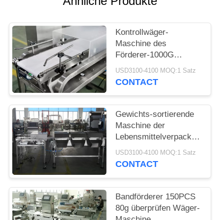
Ähnliche Produkte
Kontrollwäger-
Maschine des
Förderer-1000G
landwirtschaftliche
USD3100-4100 MOQ:1 Satz
CONTACT
Gewichts-sortierende
Maschine der
Lebensmittelverpackungs-
62m/Min 150g
USD3100-4100 MOQ:1 Satz
CONTACT
Bandförderer 150PCS
80g überprüfen Wäger-
Maschine