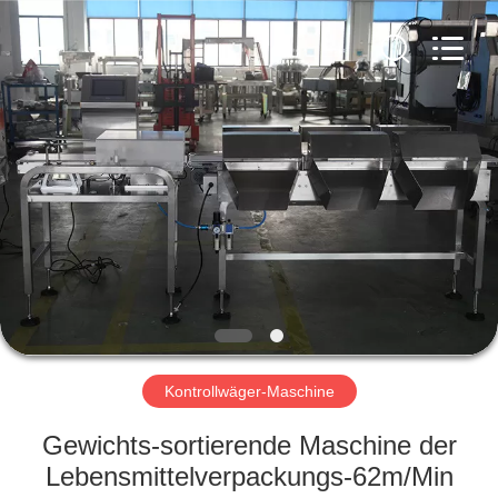
Kenwei
Intellectualized
Machinery
Co.,
Ltd..
All
Rights
Reserved.
STARTSEITE
PRODUKTE
ÜBER
UNS
FABRIK
TOUR
Kontrollwäger-Maschine
Gewichts-sortierende Maschine der
QUALITÄTSKONTROLLE
Lebensmittelverpackungs-62m/Min