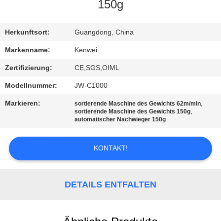
150g
KONTAKT
Herkunftsort:
Guangdong, China
REFERENZEN
Markenname:
Kenwei
Zertifizierung:
CE,SGS,OIML
SITEMAP
Modellnummer:
JW-C1000
Markieren:
,
sortierende Maschine des Gewichts 62m/min
PRIVACY
,
sortierende Maschine des Gewichts 150g
automatischer Nachwieger 150g
POLICY
KONTAKT!
DETAILS ENTFALTEN