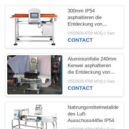
300mm IP54
asphaltieren die
Entdeckung von
Maschinen für
USD3600-4700 MOQ:1 Satz
Lebensmittelindustrie
CONTACT
Aluminiumfolie 240mm
Kenwei asphaltieren
die Entdeckung von
Maschinen
USD3600-4700 MOQ:1 Satz
CONTACT
Nahrungsmittelmetalldetekto
des Luft-
Ausschuss440w IP54