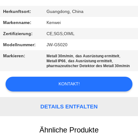
KONTAKT
Herkunftsort:
Guangdong, China
Markenname:
Kenwei
REFERENZEN
Zertifizierung:
CE,SGS,OIML
Modellnummer:
JW-G5020
SITEMAP
Markieren:
,
,
Metall 30m/min
das Ausrüstung ermittelt
,
,
Metall IP66
das Ausrüstung ermittelt
pharmazeutischer Detektor des Metall 30m/min
PRIVACY
POLICY
KONTAKT!
DETAILS ENTFALTEN
Ähnliche Produkte