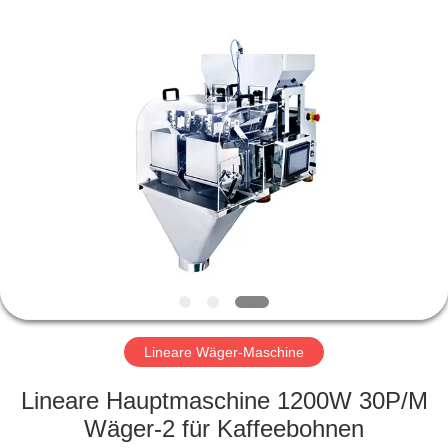
Fournisseur.
Copyright
©
2020
-
2022
multi-
weigher.com.
STARTSEITE
All
Rights
Reserved.
PRODUKTE
ÜBER
UNS
FABRIK
TOUR
Lineare Wäger-Maschine
Lineare Hauptmaschine 1200W 30P/M
QUALITÄTSKONTROLLE
Wäger-2 für Kaffeebohnen