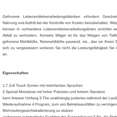
Gefrorene Lebensmittelverarbeitungsfabriken erfordern Geschwi
Nahrung und Auftritt bei der Kontrolle von Kosten beizubehalten. 
können in vorhandene Lebensmittelverarbeitungslinien errichtet
Abfall zu verhindern. Kenweis Wäger ist
für das Wiegen von Tiefk
gefrorene Mehlklöße, Reismehlklöße passend, etc., das
wir Ihnen 
sich zu vergewissern verlieren Sie nicht die Leistungsfähigkeit S
an.
Eigenschaften
1,7 Zoll Touch Screen mit mehrfachen Sprachen.
2.Special Messdose mit hoher Präzision und hohem Standard.
kann linearer Umfang 3.The unabhängig justiertes während der Laufz
Wiederaufnahme 4.Program, zum von Betriebsausfällen zu verringer
Mehrstufengewichtskalibrierung zu stützen
verbessern automatische Funktion der Suspendierung 5.No, die Stabi