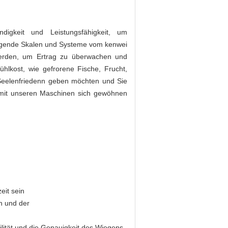
ndigkeit und Leistungsfähigkeit, um
Wiegende Skalen und Systeme vom kenwei
 werden, um Ertrag zu überwachen und
ühlkost, wie gefrorene Fische, Frucht,
Seelenfriedenn geben möchten und Sie
ie mit unseren Maschinen sich gewöhnen
eit sein
n und der
lität und die Genauigkeit des Wiegens