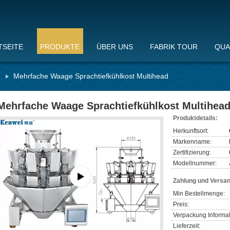
TSEITE
PRODUKTE
ÜBER UNS
FABRIK TOUR
QUA
d
Mehrfache Waage Sprachtiefkühlkost Multihead
Mehrfache Waage Sprachtiefkühlkost Multihea
Produktdetails:
Herkunftsort:
Markenname:
Zertifizierung:
Modellnummer:
Zahlung und Versa
Min Bestellmenge:
Preis:
Verpackung Informat
Lieferzeit: