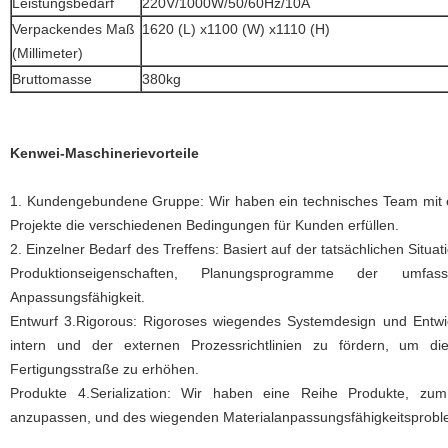
Leistungsbedarf
220V/1000W/50/60Hz/10A
Verpackendes Maß
1620 (L) x1100 (W) x1110 (H)
(Millimeter)
Bruttomasse
380kg
Kenwei-Maschinerievorteile
1. Kundengebundene Gruppe: Wir haben ein technisches Team mit ei
Projekte die verschiedenen Bedingungen für Kunden erfüllen.
2. Einzelner Bedarf des Treffens: Basiert auf der tatsächlichen Sit
Produktionseigenschaften, Planungsprogramme der umfa
Anpassungsfähigkeit.
Entwurf 3.Rigorous: Rigoroses wiegendes Systemdesign und Entw
intern und der externen Prozessrichtlinien zu fördern, um die
Fertigungsstraße zu erhöhen.
Produkte 4.Serialization: Wir haben eine Reihe Produkte, zum 
anzupassen, und des wiegenden Materialanpassungsfähigkeitsprobl