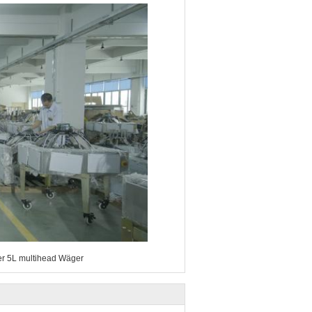
ter 5L multihead Wäger