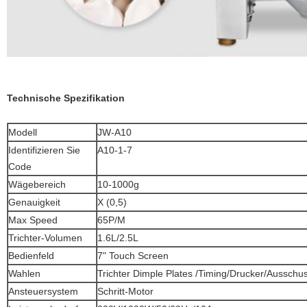
Technische Spezifikation
Modell
JW-A10
Identifizieren Sie
A10-1-7
Code
Wägebereich
10-1000g
Genauigkeit
X (0,5)
Max Speed
65P/M
Trichter-Volumen
1.6L/2.5L
Bedienfeld
7" Touch Screen
Wahlen
Trichter Dimple Plates /Timing/Drucker/Ausschu
Ansteuersystem
Schritt-Motor