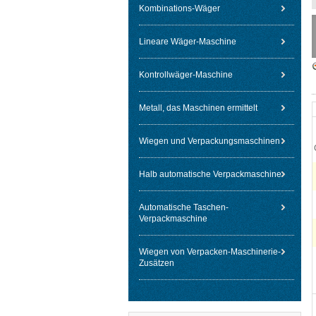
Kombinations-Wäger
Lineare Wäger-Maschine
Kontrollwäger-Maschine
Metall, das Maschinen ermittelt
Wiegen und Verpackungsmaschinen
Halb automatische Verpackmaschine
Automatische Taschen-
Verpackmaschine
Wiegen von Verpacken-Maschinerie-
Zusätzen