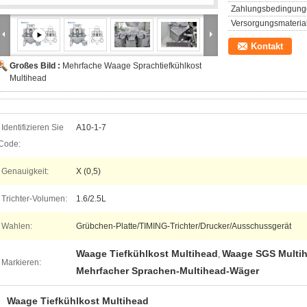
Zahlungsbedingung
Versorgungsmaterial
Kontakt
Großes Bild :
Mehrfache Waage Sprachtiefkühlkost
Multihead
Identifizieren Sie
A10-1-7
Code:
Genauigkeit:
X (0,5)
Trichter-Volumen:
1.6/2.5L
Wahlen:
Grübchen-Platte/TIMING-Trichter/Drucker/Ausschussgerät
Waage Tiefkühlkost Multihead
Waage SGS Multi
,
Markieren:
Mehrfacher Sprachen-Multihead-Wäger
Waage Tiefkühlkost Multihead