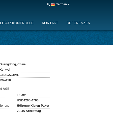
German
LITÄTSKONTROLLE
KONTAKT
REFERENZEN
d
Guangdong, China
Kenwei
CE,SGS,OIML
JW-A10
nd AGB:
1 Satz
USD4200-4700
ionen:
Hölzerne Kisten-Paket
20-45 Arbeitstag