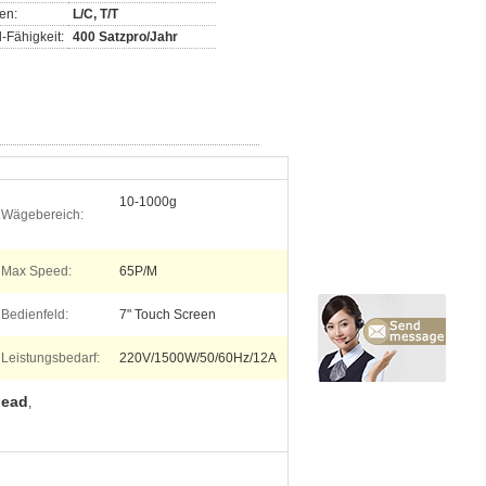
en:
L/C, T/T
-Fähigkeit:
400 Satzpro/Jahr
10-1000g
Wägebereich:
Max Speed:
65P/M
Bedienfeld:
7" Touch Screen
Leistungsbedarf:
220V/1500W/50/60Hz/12A
head
,