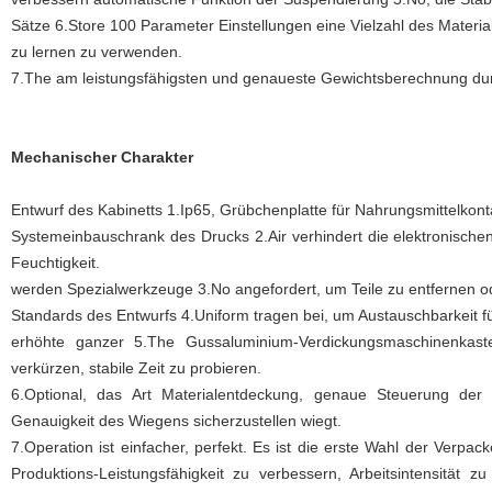
Sätze 6.Store 100 Parameter Einstellungen eine Vielzahl des Material
zu lernen zu verwenden.
7.The am leistungsfähigsten und genaueste Gewichtsberechnung d
Mechanischer Charakter
Entwurf des Kabinetts 1.Ip65, Grübchenplatte für Nahrungsmittelkonta
Systemeinbauschrank des Drucks 2.Air verhindert die elektronisc
Feuchtigkeit.
werden Spezialwerkzeuge 3.No angefordert, um Teile zu entfernen ode
Standards des Entwurfs 4.Uniform tragen bei, um Austauschbarkeit fü
erhöhte ganzer 5.The Gussaluminium-Verdickungsmaschinenkas
verkürzen, stabile Zeit zu probieren.
6.Optional, das Art Materialentdeckung, genaue Steuerung der Fü
Genauigkeit des Wiegens sicherzustellen wiegt.
7.Operation ist einfacher, perfekt. Es ist die erste Wahl der Verpac
Produktions-Leistungsfähigkeit zu verbessern, Arbeitsintensität 