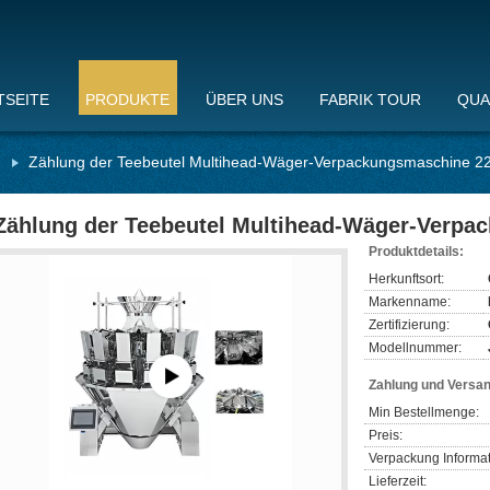
TSEITE
PRODUKTE
ÜBER UNS
FABRIK TOUR
QUA
d
Zählung der Teebeutel Multihead-Wäger-Verpackungsmaschine 2
Zählung der Teebeutel Multihead-Wäger-Verpa
Produktdetails:
Herkunftsort:
Markenname:
Zertifizierung:
Modellnummer:
Zahlung und Versa
Min Bestellmenge:
Preis:
Verpackung Informat
Lieferzeit: