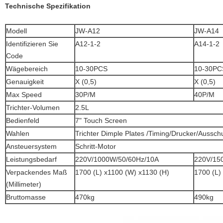
Technische Spezifikation
Modell
JW-A12
JW-A14
Identifizieren Sie
A12-1-2
A14-1-2
Code
Wägebereich
10-30PCS
10-30PC
Genauigkeit
X (0,5)
X (0,5)
Max Speed
30P/M
40P/M
Trichter-Volumen
2.5L
Bedienfeld
7" Touch Screen
Wahlen
Trichter Dimple Plates /Timing/Drucker/Aussch
Ansteuersystem
Schritt-Motor
Leistungsbedarf
220V/1000W/50/60Hz/10A
220V/15
Verpackendes Maß
1700 (L) x1100 (W) x1130 (H)
1700 (L)
(Millimeter)
Bruttomasse
470kg
490kg