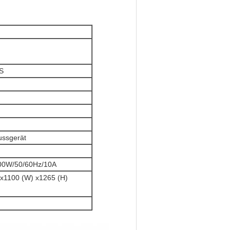
S
ussgerät
00W/50/60Hz/10A
 x1100 (W) x1265 (H)