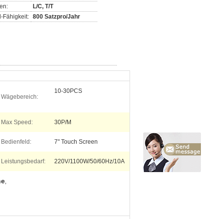
en:
L/C, T/T
-Fähigkeit:
800 Satzpro/Jahr
10-30PCS
Wägebereich:
Max Speed:
30P/M
Bedienfeld:
7" Touch Screen
Leistungsbedarf:
220V/1100W/50/60Hz/10A
ne
,