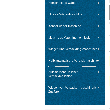
Kombinations-Wäger
Lineare Wäger-Maschine
Kontrollwäger-Maschine
Metall, das Maschinen ermittelt
Wiegen und Verpackungsmaschinen
Halb automatische Verpackmaschine
Automatische Taschen-
Verpackmaschine
Wiegen von Verpacken-Maschinerie-
Zusätzen