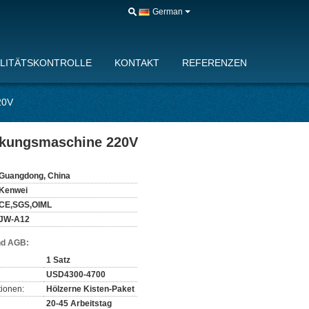
German
LITÄTSKONTROLLE
KONTAKT
REFERENZEN
20V
ckungsmaschine 220V
Guangdong, China
Kenwei
CE,SGS,OIML
JW-A12
nd AGB:
1 Satz
USD4300-4700
ionen:
Hölzerne Kisten-Paket
20-45 Arbeitstag