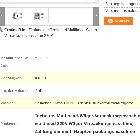
Zahlungsbedingung
Versorgungsmaterial
Kontakt
Großes Bild :
Zählung der Teebeutel Multihead-Wäger-
Verpackungsmaschine 220V
Identifizieren Sie
A12-1-2
Code:
Genauigkeit:
X (0,5)
Trichter-Volumen:
2.5L
Wahlen:
Grübchen-Platte/TIMING-Trichter/Drucker/Ausschussgerät
Teebeutel Multihead-Wäger-Verpackungsmaschi
multihead 220V Wäger-Verpackungsmaschine
Markieren:
,
Zählung der multi Hauptverpackungsmaschine