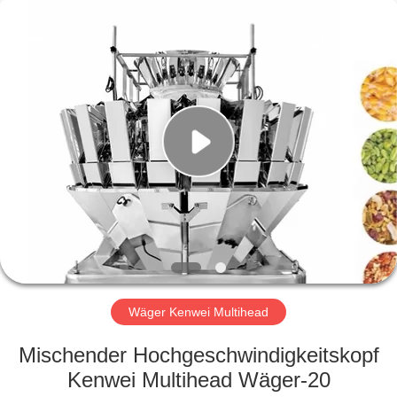
Kenwei
Intellectualized
Machinery
Co.,
Ltd..
All
Rights
Reserved.
STARTSEITE
PRODUKTE
ÜBER
UNS
FABRIK
TOUR
Wäger Kenwei Multihead
Mischender Hochgeschwindigkeitskopf
QUALITÄTSKONTROLLE
Kenwei Multihead Wäger-20