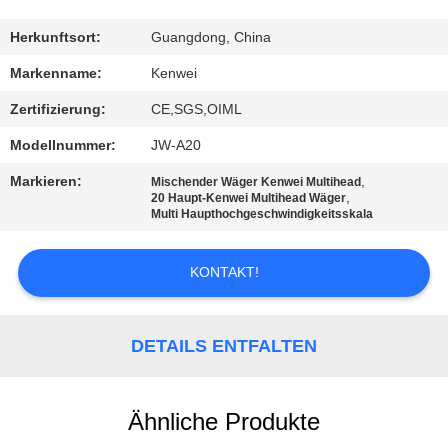
KONTAKT
Herkunftsort:
Guangdong, China
Markenname:
Kenwei
REFERENZEN
Zertifizierung:
CE,SGS,OIML
Modellnummer:
JW-A20
SITEMAP
Markieren:
,
Mischender Wäger Kenwei Multihead
,
20 Haupt-Kenwei Multihead Wäger
Multi Haupthochgeschwindigkeitsskala
PRIVACY
POLICY
KONTAKT!
DETAILS ENTFALTEN
Ähnliche Produkte