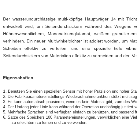
Der wasserundurchlässige multi-köpfige Hauptwäger 14 mit Tricht
entwickelt wird, um Seitendurchsickern während des Wiegens vo
Hühnerwesentlichem, Mononatriumglutamat, weißem granulierte
verhindern. Ein neuer Multiwinkeltrichter ist addiert worden, um Mat
Scheiben effektiv zu verteilen, und eine spezielle tiefe vib
Seitendurchsickern von Materialien effektiv zu vermeiden und den Ver
Eigenschaften
1.
Benutzen Sie einen speziellen Sensor mit hoher Präzision und hoher St
2. Die Fabrikparametereinstellungs-Wiederaufnahmefunktion stützt multise
3. Es kann automatisch pausieren, wenn es kein Material gibt, zum des Wi
4. Der Umfang jeder Linie kann während der Operation unabhängig justiert
5. Mehrfache Sprachen sind verfügbar, einfach zu benützen, und passend fü
6. Sätze des Speichers 100 Parametereinstellungen, verwirklichen eine Vie
zu erleichtern zu lernen und zu verwenden.