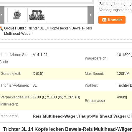
Zahlungsbedingung
Versorgungsmaterial
Kontakt
Großes Bild :
Trichter 3L 14 Köpfe lecken Beweis-Reis
Multihead-Wäger
Identifizieren Sie
A14-1-21
10-1500
Wägebereich:
Code:
Genauigkeit:
X (0,5)
Max Speed:
120P/M
Trichter-Volumen:
3L
Wahlen:
Trichter 
Verpackendes Maß
1700 (L) x1100 (W) x1265 (H)
490kg
Bruttomasse:
(Millimeter):
Reis Multihead-Wäger
Haupt-Multihead Wäger O
Markieren:
,
Trichter 3L 14 Köpfe lecken Beweis-Reis Multihead-Wäger