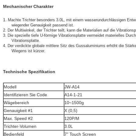
Mechanischer Charakter
1.
Machte Trichter besonders 3.0L, mit einem wasserundurchlässigen Entwurf
wiegender Genauigkeit passend ist.
2. Der Multiwinkel, der Trichter teilt, kann die Materialien auf die Vibrationspl
3. Die spezielle tiefe U-förmige Vibrationsplatte vermeidet materielles Durc
Vibrationsplatte.
4. Der verdickte globale mittlere Sitz des Gussaluminiums erhöht die Stärke
Wiegens ist kürzer.
Technische Spezifikation
Modell
JW-A14
Identifizieren Sie Code
A14-1-21
Wägebereich
10~1500g
Genauigkeit #1
X (0,5)
Max. Speed #2
120P/M
Trichter-Volumen
3.0L
Bedienfeld
7" Touch Screen