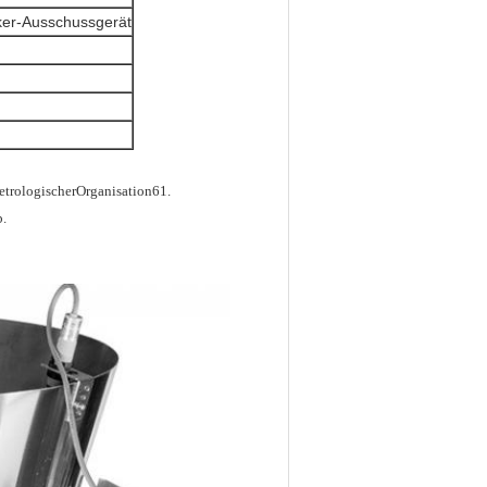
ker-Ausschussgerät
trologischerOrganisation61.
b.