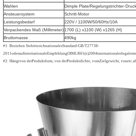
Wahlen
Dimple Plate/Regelungstrichter-Druc
Ansteuersystem
Schritt-Motor
Leistungsbedarf
220V / 1100W/50/60Hz/10A
Verpackendes Maß (Millimeter)
1700 (L) x1100 (W) x1265 (H)
Bruttomasse
490kg
#
1: Beziehen SiebittesichnationalesStandard-GB/T27738-
2011oderaufinternationaleEmpfehlungOIMLR61(e)2004internationalerlegalerme
#
2: Hängtvon derProduktform, von derProduktdichte, vomZielgewicht, vonetc.a