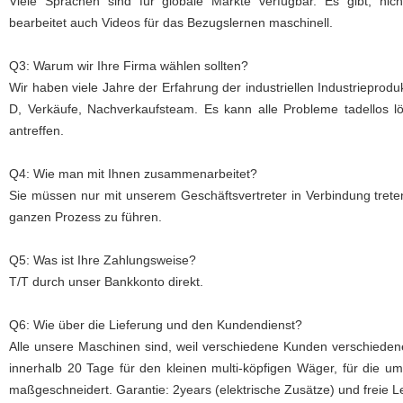
Viele Sprachen sind für globale Märkte verfügbar. Es gibt, nic
bearbeitet auch Videos für das Bezugslernen maschinell.
Q3: Warum wir Ihre Firma wählen sollten?
Wir haben viele Jahre der Erfahrung der industriellen Industriepro
D, Verkäufe, Nachverkaufsteam. Es kann alle Probleme tadellos l
antreffen.
Q4: Wie man mit Ihnen zusammenarbeitet?
Sie müssen nur mit unserem Geschäftsvertreter in Verbindung treten
ganzen Prozess zu führen.
Q5: Was ist Ihre Zahlungsweise?
T/T durch unser Bankkonto direkt.
Q6: Wie über die Lieferung und den Kundendienst?
Alle unsere Maschinen sind, weil verschiedene Kunden verschieden
innerhalb 20 Tage für den kleinen multi-köpfigen Wäger, für die u
maßgeschneidert. Garantie: 2years (elektrische Zusätze) und freie 