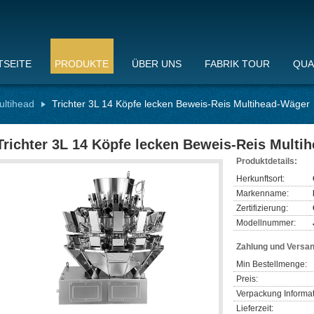
TSEITE
PRODUKTE
ÜBER UNS
FABRIK TOUR
QUA
ltihead
Trichter 3L 14 Köpfe lecken Beweis-Reis Multihead-Wäger
Trichter 3L 14 Köpfe lecken Beweis-Reis Multi
Produktdetails:
Herkunftsort:
Markenname:
Zertifizierung:
Modellnummer:
Zahlung und Versa
Min Bestellmenge:
Preis:
Verpackung Informat
Lieferzeit: