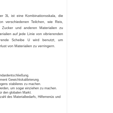
er 3L ist eine Kombinationsskala, die
n verschiedenen Teilchen, wie Reis,
m Zucker und anderen Materialien zu
erialien auf jede Linie von vibrierenden
rierende Scheibe U wird benutzt, um
lust von Materialien zu verringern.
andardentschließung.
gment Gewichtskalibrierung.
egens stabileres zu machen.
 werden, um sogar einziehen zu machen.
r den globalen Markt.
lzahl des Materialbedarfs, Hilfemenüs und