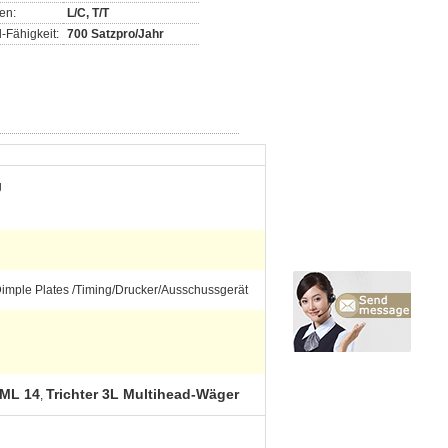
en:
L/C, T/T
-Fähigkeit:
700 Satzpro/Jahr
g
Dimple Plates /Timing/Drucker/Ausschussgerät
IML 14
Trichter 3L Multihead-Wäger
,