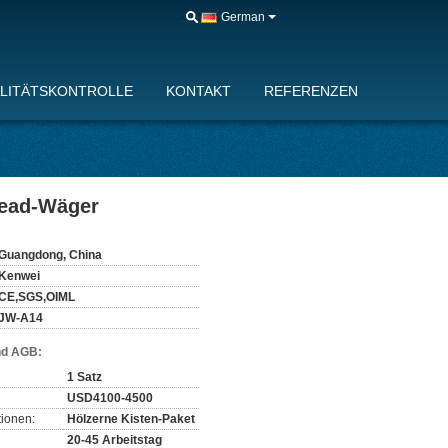
German
LITÄTSKONTROLLE
KONTAKT
REFERENZEN
head-Wäger
Guangdong, China
Kenwei
CE,SGS,OIML
JW-A14
nd AGB:
1 Satz
USD4100-4500
ionen:
Hölzerne Kisten-Paket
20-45 Arbeitstag