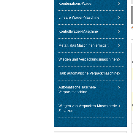
Kombinations-Wäger
Lineare Wäger-Maschine
Kontrollwäger-Maschine
Metall, das Maschinen ermittelt
Wiegen und Verpackungsmaschinen
Halb automatische Verpackmaschine
Automatische Taschen-
Verpackmaschine
Wiegen von Verpacken-Maschinerie-
Zusätzen