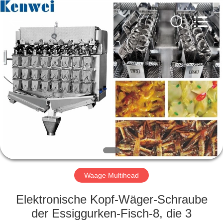
Fournisseur.
Copyright
©
2020
-
2023
multi-
weigher.com.
STARTSEITE
All
Rights
Reserved.
PRODUKTE
ÜBER
UNS
FABRIK
TOUR
Waage Multihead
Elektronische Kopf-Wäger-Schraube
QUALITÄTSKONTROLLE
der Essiggurken-Fisch-8, die 3