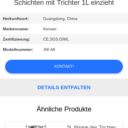
Schichten mit Trichter 1L einzieht
KONTAKT
Herkunftsort:
Guangdong, China
REFERENZEN
Markenname:
Kenwei
Zertifizierung:
CE,SGS,OIML
Modellnummer:
JW-A8
KONTAKT!
DETAILS ENTFALTEN
Ähnliche Produkte
5L Waage des Trichter-