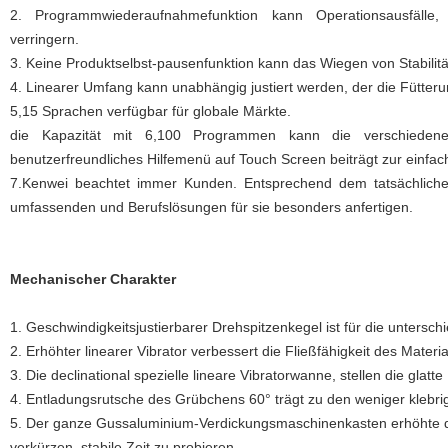
2. Programmwiederaufnahmefunktion kann Operationsausfälle, St
verringern.
3. Keine Produktselbst-pausenfunktion kann das Wiegen von Stabilit
4. Linearer Umfang kann unabhängig justiert werden, der die Fütter
5,15 Sprachen verfügbar für globale Märkte.
die Kapazität mit 6,100 Programmen kann die verschiedene
benutzerfreundliches Hilfemenü auf Touch Screen beiträgt zur einfac
7.
Kenwei beachtet immer Kunden. Entsprechend dem tatsächliche
umfassenden und Berufslösungen für sie besonders anfertigen.
Mechanischer Charakter
1.
Geschwindigkeitsjustierbarer Drehspitzenkegel ist für die untersch
2. Erhöhter linearer Vibrator verbessert die Fließfähigkeit des Materia
3. Die declinational spezielle lineare Vibratorwanne, stellen die glatte
4. Entladungsrutsche des Grübchens 60° trägt zu den weniger klebri
5. Der ganze Gussaluminium-Verdickungsmaschinenkasten erhöhte d
verkürzen, stabile Zeit zu probieren.