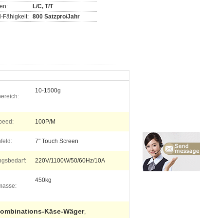
en:
L/C, T/T
-Fähigkeit:
800 Satzpro/Jahr
10-1500g
ereich:
peed:
100P/M
feld:
7" Touch Screen
ngsbedarf:
220V/1100W/50/60Hz/10A
450kg
masse:
ombinations-Käse-Wäger
,