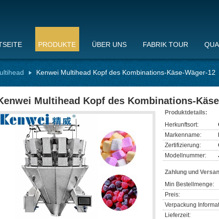
TSEITE
PRODUKTE
ÜBER UNS
FABRIK TOUR
QUA
ltihead
Kenwei Multihead Kopf des Kombinations-Käse-Wäger-12
Kenwei Multihead Kopf des Kombinations-Käs
Produktdetails:
Herkunftsort:
Markenname:
Zertifizierung:
Modellnummer:
Zahlung und Versa
Min Bestellmenge:
Preis:
Verpackung Informat
Lieferzeit: