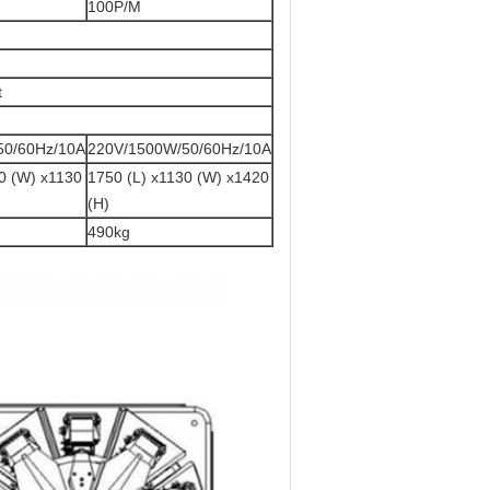
100P/M
t
50/60Hz/10A
220V/1500W/50/60Hz/10A
0 (W) x1130
1750 (L) x1130 (W) x1420
(H)
490kg