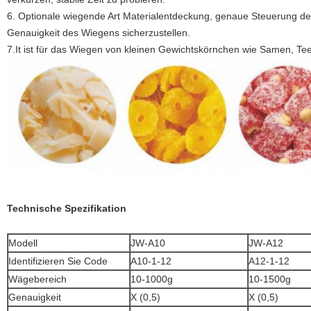
6. Optionale wiegende Art Materialentdeckung, genaue Steuerung der 
Genauigkeit des Wiegens sicherzustellen.
7.It ist für das Wiegen von kleinen Gewichtskörnchen wie Samen, Te
Technische Spezifikation
Modell
JW-A10
JW-A12
Identifizieren Sie Code
A10-1-12
A12-1-12
Wägebereich
10-1000g
10-1500g
Genauigkeit
X (0,5)
X (0,5)