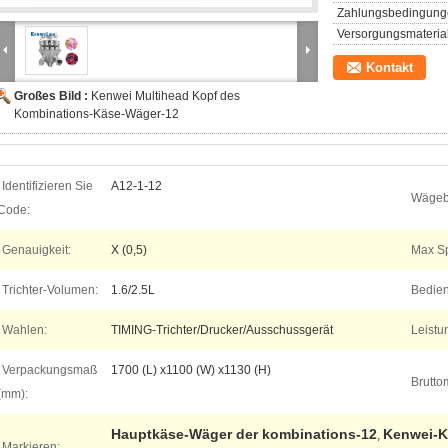
Zahlungsbedingung
Versorgungsmaterial
Kontakt
Großes Bild :
Kenwei Multihead Kopf des
Kombinations-Käse-Wäger-12
Identifizieren Sie
A12-1-12
Wägeb
Code:
Genauigkeit:
X (0,5)
Max S
Trichter-Volumen:
1.6/2.5L
Bedien
Wahlen:
TIMING-Trichter/Drucker/Ausschussgerät
Leistu
Verpackungsmaß
1700 (L) x1100 (W) x1130 (H)
Brutto
(mm):
Hauptkäse-Wäger der kombinations-12
Kenwei-K
,
Markieren: