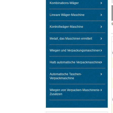
Kombinations-Wäger
Lineare Wäger-Maschine
Kontrollwäger-Maschine
Metall, das Maschinen ermittelt
Wiegen und Verpackungsmaschinen
Halb automatische Verpackmaschine
Automatische Taschen-
Verpackmaschine
Wiegen von Verpacken-Maschinerie-
Zusätzen