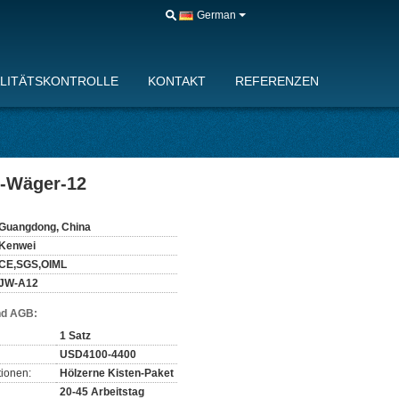
German
LITÄTSKONTROLLE
KONTAKT
REFERENZEN
e-Wäger-12
Guangdong, China
Kenwei
CE,SGS,OIML
JW-A12
nd AGB:
1 Satz
USD4100-4400
ionen:
Hölzerne Kisten-Paket
20-45 Arbeitstag