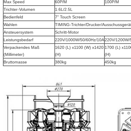
Max Speed
60P/M
100P/M
Trichter-Volumen
1.6L/2.5L
Bedienfeld
7" Touch Screen
Wahlen
TIMING-Trichter/Drucker/Ausschussgerä
Ansteuersystem
Schritt-Motor
Leistungsbedarf
220V/1000W/50/60Hz/10A
220V/1200W/
Verpackendes Maß
1620 (L) x1100 (W) x1420
1700 (L) x110
(Millimeter)
(H)
(H)
Bruttomasse
380kg
450kg