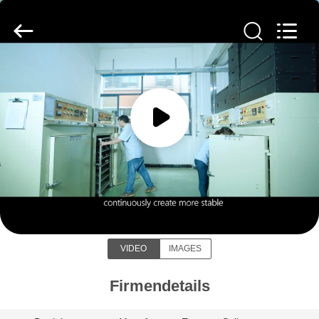
Fournisseur.
Copyright
©
2020
-
2022
multi-
weigher.com.
STARTSEITE
All
Rights
Reserved.
PRODUKTE
ÜBER
Guangdong Kenwei Intellectualized
UNS
Machinery Co., Ltd.
FABRIK
VIDEO
IMAGES
TOUR
Firmendetails
QUALITÄTSKONTROLLE