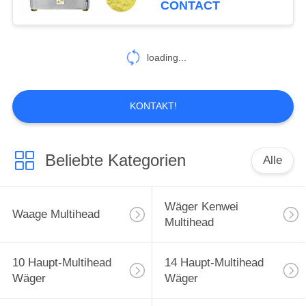
CONTACT
10
Wiegen und
loading...
Verpackungsmaschinen
KONTAKT!
Beliebte Kategorien
Alle
14
Halb automatische
Wäger Kenwei
Waage Multihead
Verpackmaschine
Multihead
10 Haupt-Multihead
14 Haupt-Multihead
Wäger
Wäger