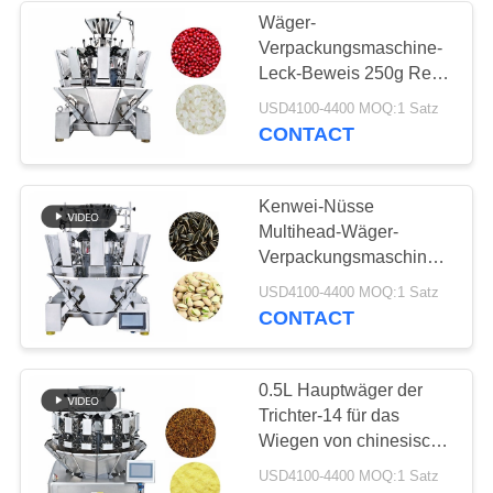
Wäger-
Verpackungsmaschine-
19
Leck-Beweis 250g Reis
Kontrollwäger-
Kenwei Multihead
USD4100-4400 MOQ:1 Satz
CONTACT
Maschine
Kenwei-Nüsse
Multihead-Wäger-
Verpackungsmaschine
mit Trichter 2.5L
25
USD4100-4400 MOQ:1 Satz
CONTACT
Metall, das
Maschinen ermittelt
0.5L Hauptwäger der
Trichter-14 für das
Wiegen von chinesische
Medizin-Tablets
USD4100-4400 MOQ:1 Satz