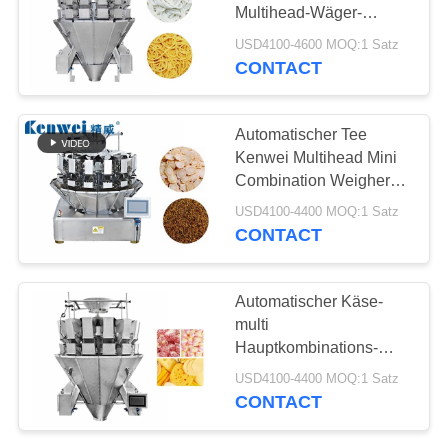
Multihead-Wäger-
Maschinen-14
USD4100-4600 MOQ:1 Satz
CONTACT
33
Kombinations-
Automatischer Tee
Wäger
Kenwei Multihead Mini
Combination Weigher
For Weighing 50g
USD4100-4400 MOQ:1 Satz
CONTACT
38
Automatischer Käse-
Lineare Wäger-
multi
Hauptkombinations-
Maschine
Wäger mit 12
USD4100-4400 MOQ:1 Satz
Haupteimern
CONTACT