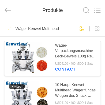
Kenwei
Intellectualized
Machinery
Co.,
Produkte
Ltd..
All
Rights
Reserved.
STARTSEITE
73
Wäger Kenwei Multihead
Waage Multihead
PRODUKTE
Wäger-
Verpackungsmaschine-
ÜBER
Leck-Beweis 100g Reis
UNS
Kenwei Multihead
USD4100-4400 MOQ:1 Satz
CONTACT
86
FABRIK
Wäger Kenwei
TOUR
10 Haupt-Kenwei
Multihead Wäger für das
Multihead
Wiegen des Snack-
QUALITÄTSKONTROLLE
Foods 100g
USD4100-4400 MOQ:1 Satz