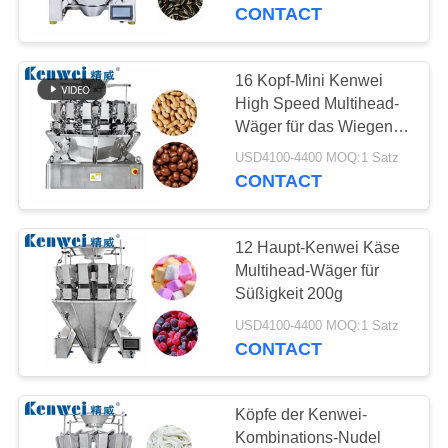
CONTACT
KONTAKT
16 Kopf-Mini Kenwei
39
REFERENZEN
High Speed Multihead-
10 Haupt-Multihead
Wäger für das Wiegen
der Nahrung für
SITEMAP
Wäger
USD4100-4400 MOQ:1 Satz
Haustiere
CONTACT
PRIVACY
12 Haupt-Kenwei Käse
POLICY
Multihead-Wäger für
Süßigkeit 200g
35
USD4100-4400 MOQ:1 Satz
14 Haupt-Multihead
CONTACT
Wäger
Köpfe der Kenwei-
Kombinations-Nudel