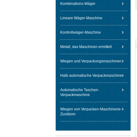
Kombinations-Wäger
Lineare Wäger-Maschine
Kontrollwäger-Maschine
Metall, das Maschinen ermittelt
Wiegen und Verpackungsmaschinen
Halb automatische Verpackmaschine
Automatische Taschen-
Verpackmaschine
Wiegen von Verpacken-Maschinerie-
Zusätzen