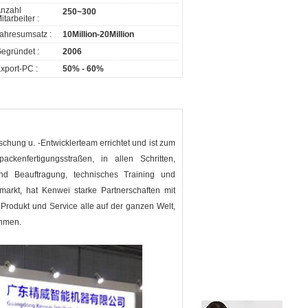
nzahl
250~300
itarbeiter :
ahresumsatz :
10Million-20Million
egründet :
2006
xport-PC :
50% - 60%
chung u. -Entwicklerteam errichtet und ist zum
kenfertigungsstraßen, in allen Schritten,
 und Beauftragung, technisches Training und
arkt, hat Kenwei starke Partnerschaften mit
rodukt und Service alle auf der ganzen Welt,
ehmen.