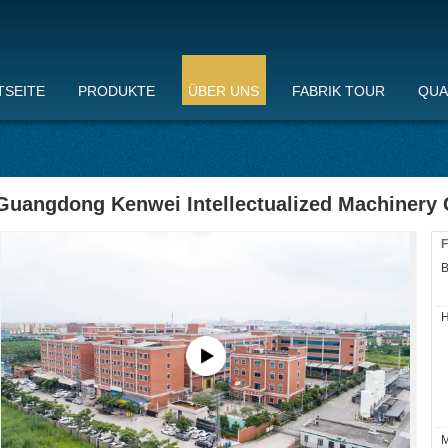
TSEITE
PRODUKTE
ÜBER UNS
FABRIK TOUR
QUA
Guangdong Kenwei Intellectualized Machinery C
F
B
H
M