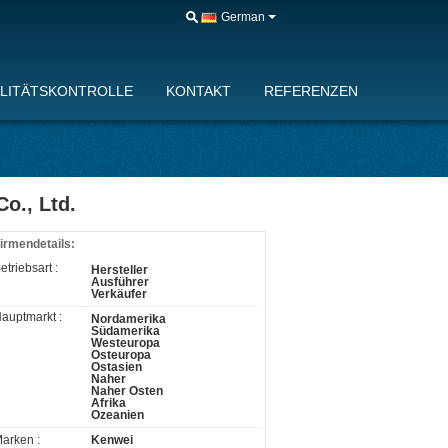
German
LITÄTSKONTROLLE
KONTAKT
REFERENZEN
o., Ltd.
irmendetails:
etriebsart :
Hersteller
Ausführer
Verkäufer
auptmarkt :
Nordamerika
Südamerika
Westeuropa
Osteuropa
Ostasien
Naher
Naher Osten
Afrika
Ozeanien
arken :
Kenwei