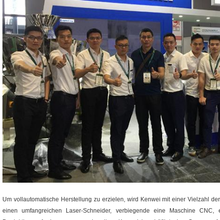
Um vollautomatische Herstellung zu erzielen, wird Kenwei mit einer Vielzahl der
einen umfangreichen Laser-Schneider, verbiegende eine Maschine CNC, ei