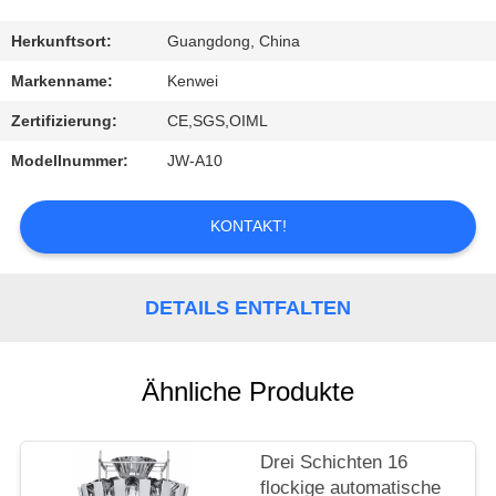
KONTAKT
Herkunftsort:
Guangdong, China
Markenname:
Kenwei
REFERENZEN
Zertifizierung:
CE,SGS,OIML
Modellnummer:
JW-A10
KONTAKT!
DETAILS ENTFALTEN
Ähnliche Produkte
Drei Schichten 16
flockige automatische